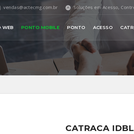
vendas@actecmg.com.br
Soluções em Acesso, Contr
O WEB
PONTO MOBILE
PONTO
ACESSO
CATR
CATRACA IDBL